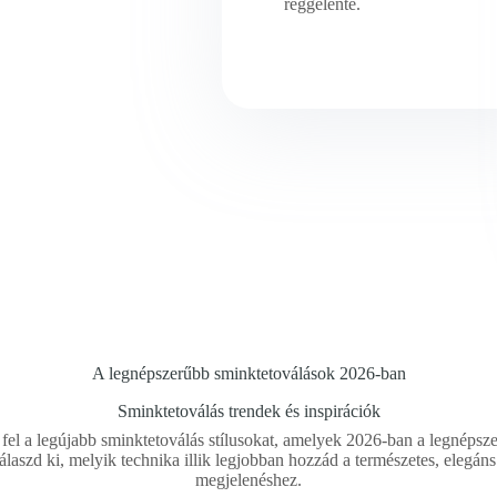
reggelente.
A legnépszerűbb sminktetoválások 2026-ban
Sminktetoválás trendek és inspirációk
fel a legújabb sminktetoválás stílusokat, amelyek 2026-ban a legnépsz
válaszd ki, melyik technika illik legjobban hozzád a természetes, elegán
megjelenéshez.