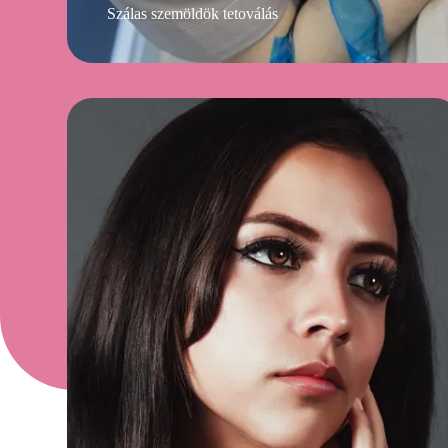
Szálas szemöldök tetoválás