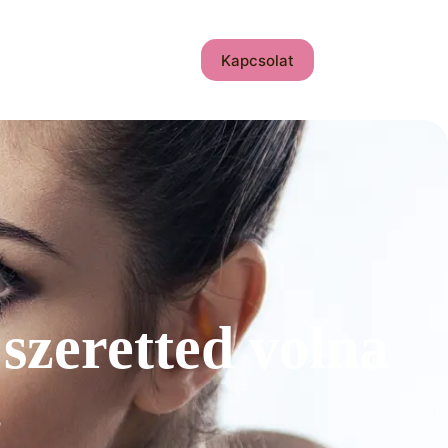
Kapcsolat
szeretted volna
b