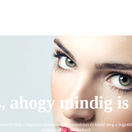
, ahogy mindig is 
Ismerd meg a legújabb sminktetoválás trendeket és találd meg a legjob
sminktetováló szakembert!