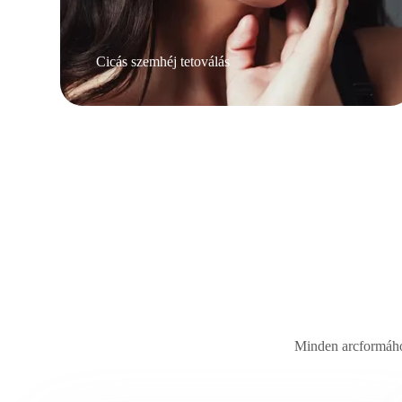
Cicás szemhéj tetoválás
Minden arcformához