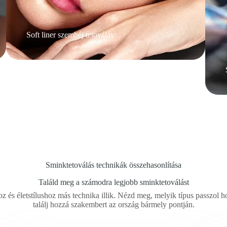
Soft liner szemhéj tetoválás
Sminktetoválás technikák összehasonlítása
Találd meg a számodra legjobb sminktetoválást
 és életstílushoz más technika illik. Nézd meg, melyik típus passzol h
találj hozzá szakembert az ország bármely pontján.