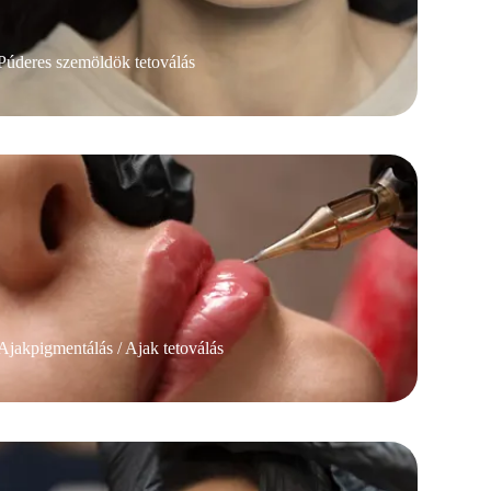
Púderes szemöldök tetoválás
Ajakpigmentálás / Ajak tetoválás