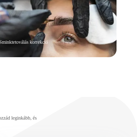
Sminktetoválás korrekció
ozzád leginkább, és